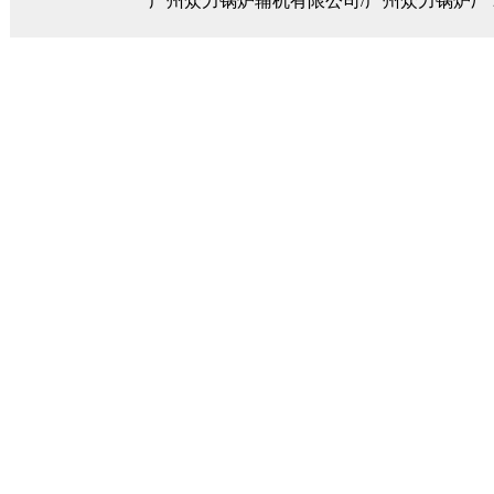
广州众力锅炉辅机有限公司/广州众力锅炉厂 2013 版权所有 Co