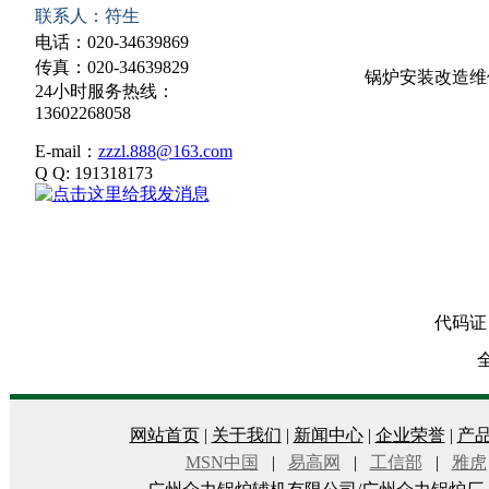
联系人：符生
电话：020-34639869
传真：020-34639829
锅炉安装改造维
24小时服务热线：
13602268058
E-mail：
zzzl.888@163.com
Q Q: 191318173
代码证
网站首页
|
关于我们
|
新闻中心
|
企业荣誉
|
产
MSN中国
|
易高网
|
工信部
|
雅虎